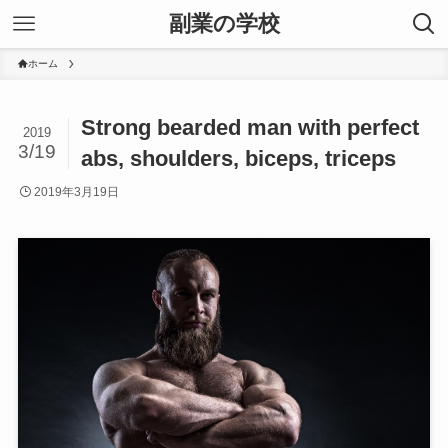
副業の学校
ホーム
Strong bearded man with perfect
2019
3/19
abs, shoulders, biceps, triceps
2019年3月19日