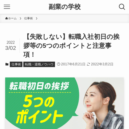
副業の学校
ホーム
仕事術
【失敗しない】転職入社初日の挨
2022
拶等の5つのポイントと注意事
3/02
項！
2017年6月21日
2022年3月2日
仕事術
転職・退職ノウハウ